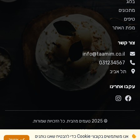
בלוג
מתכונים
טיפים
מפת האתר
צור קשר
info@taamim.co.il
031234567
תל אביב
עקבו אחרינו
© 2025 טעמים מהבית. כל הזכויות שמורות.
מפת
XML
לה קוזין - חנות למוצרי
|
|
אנו משתמשים בקובצי Cookie כדי להבטיח שאנו נותנים
האתר
Sitemap
אפייה
אישור